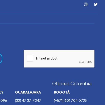
Oficinas Colombia
EY
GUADALAJARA
BOGOTÁ
-6096
(33) 47 37-7047
(+571) 601 704 0735