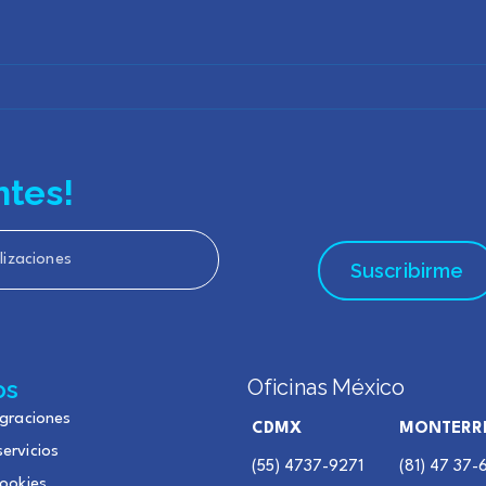
ntes!
Oficinas México
os
egraciones
CDMX
MONTERR
ervicios
(55) 4737-9271
(81) 47 37
cookies